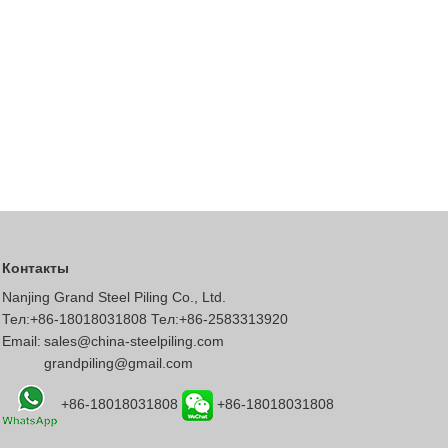
Контакты
Nanjing Grand Steel Piling Co., Ltd.
Тел:+86-18018031808 Тел:+86-2583313920
Email:
sales@china-steelpiling.com
grandpiling@gmail.com
+86-18018031808
+86-18018031808