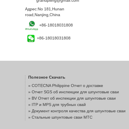
Email:
grandpiling@gmail.com
Адрес:No 181,Hunan
road,Nanjing,China
+86-18018031808
+86-18018031808
Полезное Скачать
»
COTECNA Philippine Отчет о доставке
»
Отчет SGS об инспекции для шпунтовые сваи
»
BV Отчет об инспекции для шпунтовые сваи
»
ITP и MPS для трубных свай
»
Документ контроля качества для шпунтовые сваи
»
Стальные шпунтовые сваи MTC