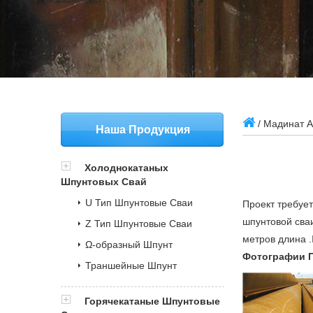
/ Мадинат А
Наша Продукция
Холоднокатаных
Шпунтовых Свай
U Тип Шпунтовые Сваи
Проект требует
шпунтовой сваи
Z Тип Шпунтовые Сваи
метров длина .I
Ω-образный Шпунт
Фотографии 
Траншейные Шпунт
Горячекатаные Шпунтовые