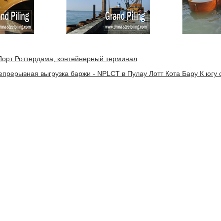
Порт Роттердама, контейнерный терминал
епрерывная выгрузка баржи - NPLCT в Пулау Лотт Кота Бару К югу