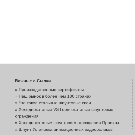
Важные с Сылки
» Производственные сертификаты
» Наш рынок в более чем 180 странах
» Что такое стальные шпунтовые сваи
» Холоднокатаные VS Горячекатаные шпунтовые
ограждения
» Холоднокатаные шпунтового ограждения Проекты
» Шпунт Установка анимационных видеороликов