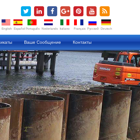
English
Español
Português
Nederlands
Italiano
Français
Русский
Deutsch
икаты
Ваше Сообщение
Контакты