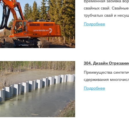
Временная забивка вор
свайных свай. Свайные
трубчатых свай и несущ
Подробнее
304. Дизайн Отрезан
Преимущества синтетич
сдерживания многочис
Подробнее