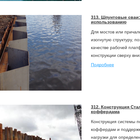
313. Шпунтовые сваи
использованию
Для мостов или причал
изогнутую структуру, 
качестве рабочей пла
конструкции сверху вни
Подробнее
312. Конструкция Ст
коффердама
Конструкция системы 
коффердам и поддержка
нагрузки для определе