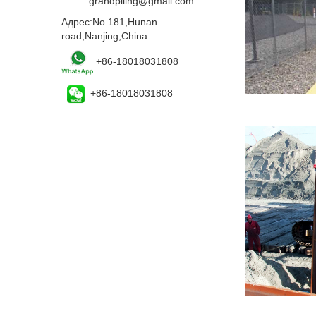
Email:
grandpiling@gmail.com
Адрес:No 181,Hunan
road,Nanjing,China
+86-18018031808
+86-18018031808