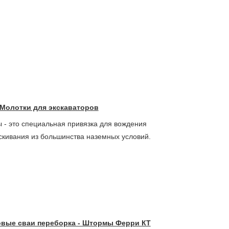
 Молотки для экскаваторов
 - это специальная привязка для вождения
скивания из большинства наземных условий.
овые сваи переборка - Штормы Ферри КТ