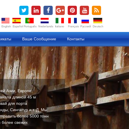
English
Español
Português
Nederlands
Italiano
Français
Русский
Deutsch
икаты
Ваше Сообщение
Контакты
ей Азии, Европе,
канала длиной 45 м
свай для порта
ды, Сингапур и т. Д. Мы
отправить более 5000 тонн
ия более свежих