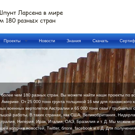
Проекты
Новости
Знания
Скачать
Сертиф
 более чем 180 разных стран. Вы можете найти наши проекты по вс
Америке. От 25 000 тонн грунта толщиной 16 мм для панамского 
х военных вертолетов Австралии и 65 000 тонн сваи / трубчатых 
ьшой работы. В таких странах, как США, Великобритания, Нидерлан
стралия, Нигерия, Ирак, Италия, ОАЭ, Бразилия и т. Д. Мы можем 
ей колонке новостей, Twitter, блоге, facebook и т. Д. Для получен