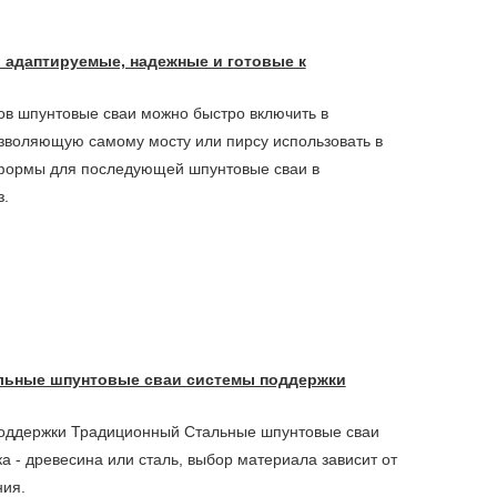
: адаптируемые, надежные и готовые к
ов шпунтовые сваи можно быстро включить в
позволяющую самому мосту или пирсу использовать в
тформы для последующей шпунтовые сваи в
з.
альные шпунтовые сваи системы поддержки
поддержки Традиционный Стальные шпунтовые сваи
 - древесина или сталь, выбор материала зависит от
ния.